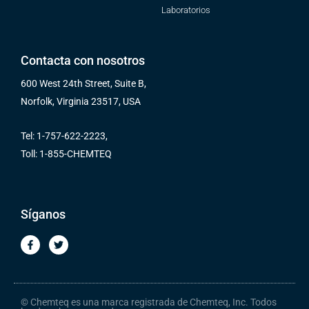
Laboratorios
Contacta con nosotros
600 West 24th Street, Suite B,
Norfolk, Virginia 23517, USA
Tel: 1-757-622-2223,
Toll: 1-855-CHEMTEQ
Síganos
F
T
a
w
c
i
e
t
b
t
o
e
o
r
© Chemteq es una marca registrada de Chemteq, Inc. Todos
k