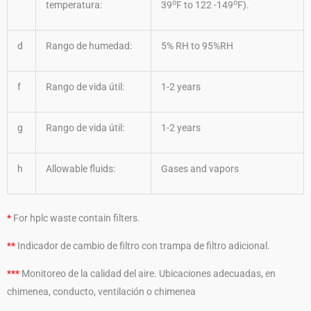
o
o
temperatura:
39
F to 122 -149
F).
d
Rango de humedad:
5% RH to 95%RH
f
Rango de vida útil:
1-2 years
g
Rango de vida útil:
1-2 years
h
Allowable fluids:
Gases and vapors
*
For hplc waste contain filters.
**
Indicador de cambio de filtro con trampa de filtro adicional.
***
Monitoreo de la calidad del aire. Ubicaciones adecuadas, en
chimenea, conducto, ventilación o chimenea