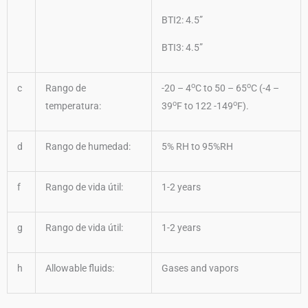
BTI2: 4.5”
BTI3: 4.5”
o
o
c
Rango de
-20 – 4
C to 50 – 65
C (-4 –
o
o
temperatura:
39
F to 122 -149
F).
d
Rango de humedad:
5% RH to 95%RH
f
Rango de vida útil:
1-2 years
g
Rango de vida útil:
1-2 years
h
Allowable fluids:
Gases and vapors