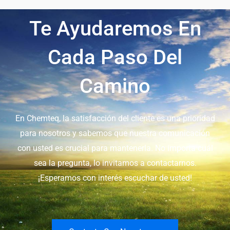
Te Ayudaremos En
Cada Paso Del
Camino
En Chemteq, la satisfacción del cliente es una prioridad
para nosotros y sabemos que nuestra comunicación
con usted es crucial para mantenerla. No importa cuál
sea la pregunta, lo invitamos a contactarnos.
¡Esperamos con interés escuchar de usted!