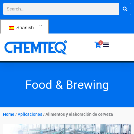
Ir
Buscar
al
contenido
Spanish
0
Food & Brewing
Home
/
Aplicaciones
/
Alimentos y elaboración de cerveza