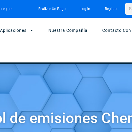
Bus
teq.net
Realizar Un Pago
Log In
Register
Aplicaciones
Nuestra Compañía
Contacto Con
ol de emisiones Ch