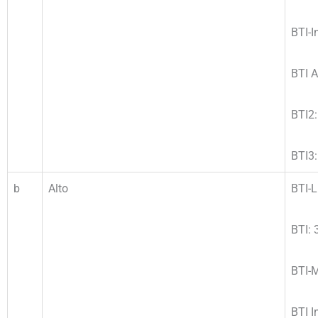
BTI-I
BTI A
BTI2:
BTI3:
b
Alto
BTI-L
BTI: 
BTI-M
BTI I