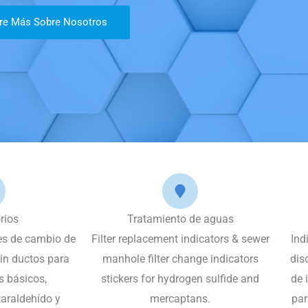
re Más Sobre Nosotros
rios
Tratamiento de aguas
es de cambio de
Filter replacement indicators & sewer
Ind
in ductos para
manhole filter change indicators
dis
s básicos,
stickers for hydrogen sulfide and
de 
taraldehído y
mercaptans.
par