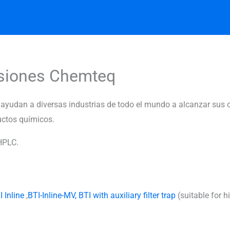
isiones Chemteq
ayudan a diversas industrias de todo el mundo a alcanzar sus o
uctos químicos.
 HPLC.
I Inline
,
BTI-Inline-MV,
BTI with auxiliary filter trap
(suitable for 