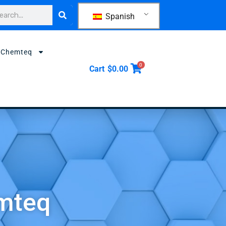
car
Spanish
 Chemteq
0
Cart
$
0.00
emteq