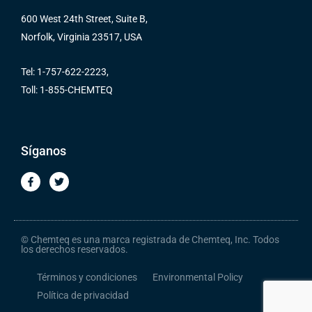
600 West 24th Street, Suite B,
Norfolk, Virginia 23517, USA
Tel: 1-757-622-2223,
Toll: 1-855-CHEMTEQ
Síganos
F
T
a
w
c
i
e
t
b
t
o
e
o
r
© Chemteq es una marca registrada de Chemteq, Inc. Todos
k
los derechos reservados.
-
f
Términos y condiciones
Environmental Policy
Política de privacidad