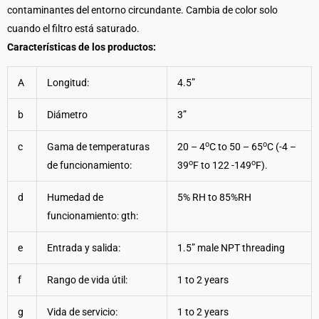
contaminantes del entorno circundante. Cambia de color solo
cuando el filtro está saturado.
Características de los productos:
A
Longitud:
4.5”
b
Diámetro
3”
o
o
c
Gama de temperaturas
20 – 4
C to 50 – 65
C (-4 –
o
o
de funcionamiento:
39
F to 122 -149
F).
d
Humedad de
5% RH to 85%RH
funcionamiento: gth:
e
Entrada y salida:
1.5” male NPT threading
f
Rango de vida útil:
1 to 2 years
g
Vida de servicio:
1 to 2 years