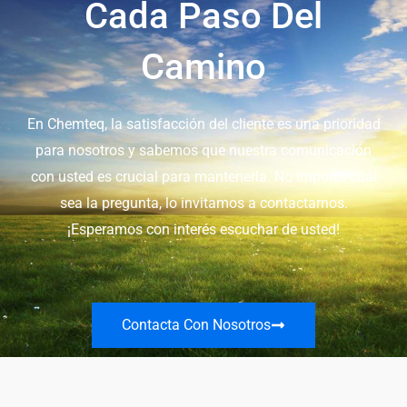
Cada Paso Del
Camino
En Chemteq, la satisfacción del cliente es una prioridad
para nosotros y sabemos que nuestra comunicación
con usted es crucial para mantenerla. No importa cuál
sea la pregunta, lo invitamos a contactarnos.
¡Esperamos con interés escuchar de usted!
Contacta Con Nosotros