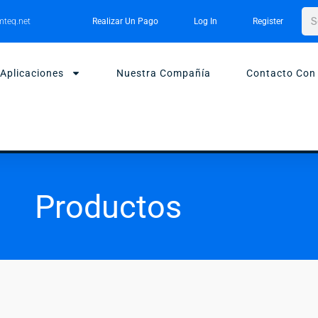
Bus
teq.net
Realizar Un Pago
Log In
Register
Aplicaciones
Nuestra Compañía
Contacto Con
Productos