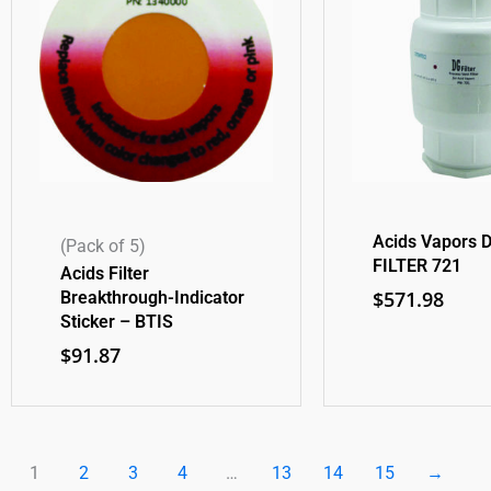
Acids Vapors 
(Pack of 5)
FILTER 721
Acids Filter
$
571.98
Breakthrough-Indicator
Sticker – BTIS
$
91.87
1
2
3
4
…
13
14
15
→