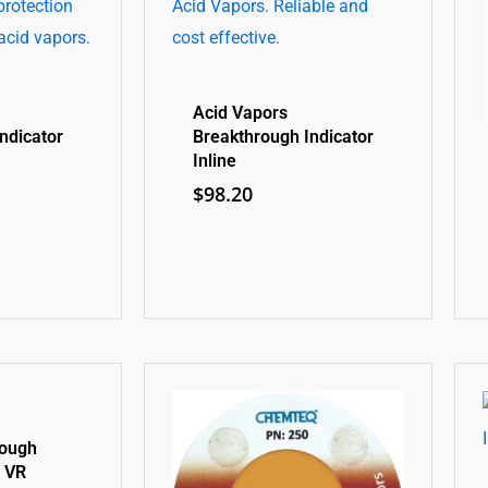
Acid Vapors
ndicator
Breakthrough Indicator
Inline
$
98.20
rough
e VR