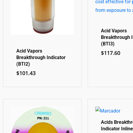
Acid Vapors
Breakthrough I
(BTI3)
Acid Vapors
$
117.60
Breakthrough Indicator
(BTI2)
$
101.43
Acids Breakth
Indicator Inlin