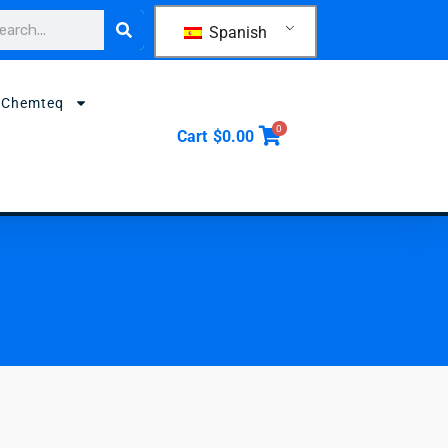
car
Spanish
 Chemteq
0
Cart
$
0.00