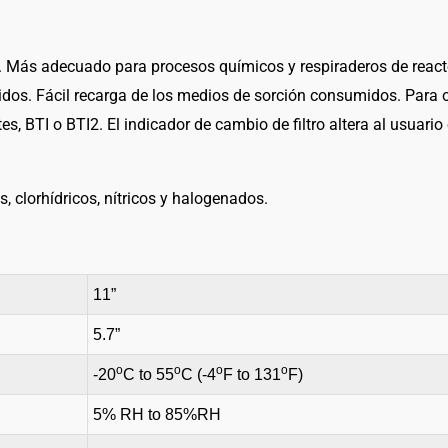
DG-
FILTER
ble. Más adecuado para procesos químicos y respiraderos de reac
721
os. Fácil recarga de los medios de sorción consumidos. Para o
cantidad
es, BTI o BTI2. El indicador de cambio de filtro altera al usuari
 clorhídricos, nítricos y halogenados.
11”
5.7”
o
o
o
o
-20
C to 55
C (-4
F to 131
F)
5% RH to 85%RH