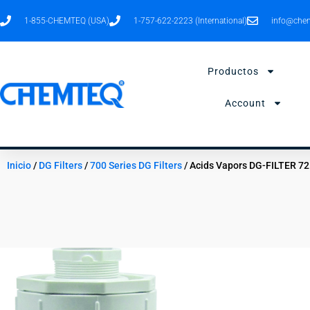
Ir
1-855-CHEMTEQ (USA)
1-757-622-2223 (International)
info@chem
al
contenido
Productos
Account
Inicio
/
DG Filters
/
700 Series DG Filters
/ Acids Vapors DG-FILTER 7