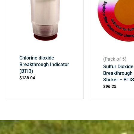
Chlorine dioxide
(Pack of 5)
Breakthrough Indicator
Sulfur Dioxide 
(BTI3)
Breakthrough 
$
138.04
Sticker – BTI
$
96.25