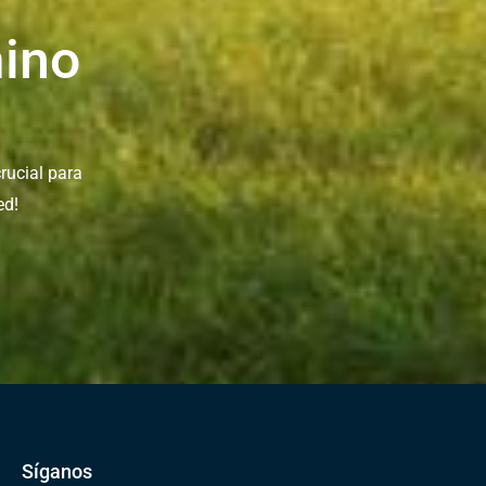
ino
rucial para
ed!
Síganos