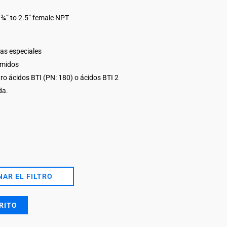
= ¾” to 2.5” female NPT
las especiales
umidos
tro ácidos BTI (PN: 180) o ácidos BTI 2
da.
AR EL FILTRO
RITO