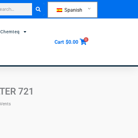
car
Spanish
 Chemteq
0
Cart
$
0.00
LTER 721
 Vents