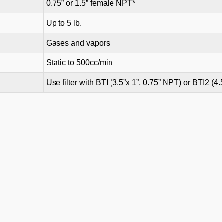
0.75” or 1.5” female NPT*
Up to 5 lb.
Gases and vapors
Static to 500cc/min
Use filter with BTI (3.5”x 1”, 0.75” NPT) or BTI2 (4