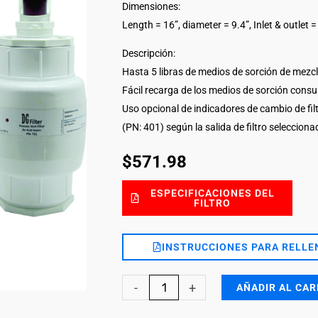
Dimensiones:
Length = 16”, diameter = 9.4”, Inlet & outlet 
Descripción:
Hasta 5 libras de medios de sorción de mezc
Fácil recarga de los medios de sorción cons
Uso opcional de indicadores de cambio de fil
(PN: 401) según la salida de filtro selecciona
$
571.98
ESPECIFICACIONES DEL
FILTRO
INSTRUCCIONES PARA RELLEN
Acids
-
+
AÑADIR AL CAR
Vapors