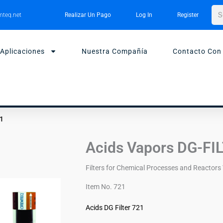
Bus
teq.net
Realizar Un Pago
Log In
Register
Aplicaciones
Nuestra Compañía
Contacto Con
21
Acids Vapors DG-FI
Filters for Chemical Processes and Reactors
Item No. 721
Acids DG Filter 721