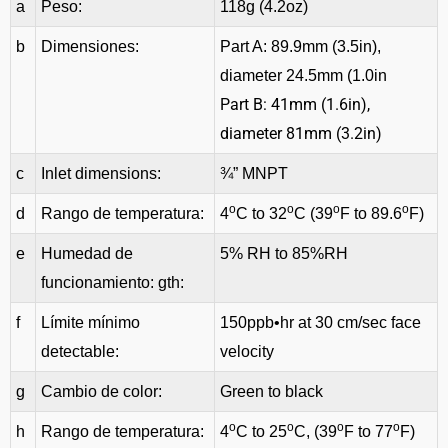
a
Peso:
118g (4.2oz)
b
Dimensiones:
Part A: 89.9mm (3.5in),
diameter 24.5mm (1.0in
Part B: 41mm (1.6in),
diameter 81mm (3.2in)
c
Inlet dimensions:
¾” MNPT
o
o
o
o
d
Rango de temperatura:
4
C to 32
C (39
F to 89.6
F)
e
Humedad de
5% RH to 85%RH
funcionamiento: gth:
f
Límite mínimo
150ppb•hr at 30 cm/sec face
detectable:
velocity
g
Cambio de color:
Green to black
o
o
o
o
h
Rango de temperatura:
4
C to 25
C, (39
F to 77
F)