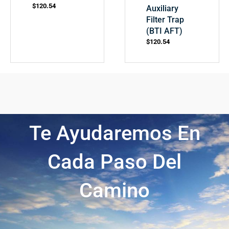
$
120.54
Auxiliary
Filter Trap
(BTI AFT)
$
120.54
Te Ayudaremos En
Cada Paso Del
Camino