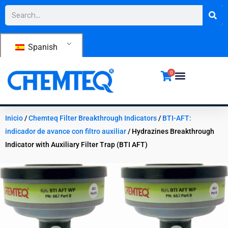
Ir
Buscar
al
contenido
Spanish
0
Inicio
/
Chemteq Filter Breakthrough Indicators
/
BTI-AFT:
indicador de avance con filtro auxiliar
/ Hydrazines Breakthrough
Indicator with Auxiliary Filter Trap (BTI AFT)