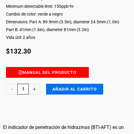
Minimum detectable limit: 150ppb•hr
Cambio de color: verde a negro
Dimensions: Part A: 89.9mm (3.5in), diameter 24.5mm (1.0in)
Part B: 41mm (1.6in), diameter 81mm (3.2in)
Vida útil: 2 años
$
132.30
MANUAL DEL PRODUCTO
Hydrazines
-
+
AÑADIR AL CARRITO
Breakthrough
Indicator
with
Auxiliary
Filter
El indicador de penetración de hidrazinas (BTI-AFT) es un
Trap