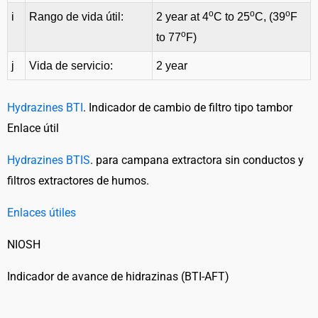
o
o
o
i
Rango de vida útil:
2 year at 4
C to 25
C, (39
F
o
to 77
F)
j
Vida de servicio:
2 year
Hydrazines BTI
. Indicador de cambio de filtro tipo tambor
Enlace útil
Hydrazines BTIS
. para campana extractora sin conductos y
filtros extractores de humos.
Enlaces útiles
NIOSH
Indicador de avance de hidrazinas (BTI-AFT)