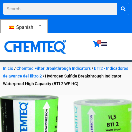
Ir
Buscar
al
contenido
Spanish
0
Inicio
/
Chemteq Filter Breakthrough Indicators
/
BTI2 - Indicadores
de avance del filtro 2
/ Hydrogen Sulfide Breakthrough Indicator
Waterproof High Capacity (BTI 2 WP HC)