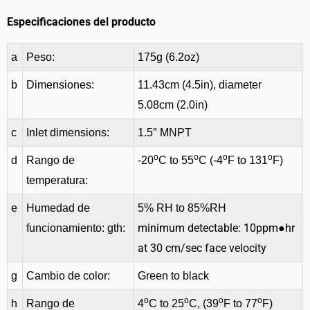
Especificaciones del producto
a
Peso:
175g (6.2oz)
b
Dimensiones:
11.43cm (4.5in), diameter
5.08cm (2.0in)
c
Inlet dimensions:
1.5″ MNPT
o
o
o
o
d
Rango de
-20
C to 55
C (-4
F to 131
F)
temperatura:
e
Humedad de
5% RH to 85%RH
minimum detectable: 10ppm●hr
funcionamiento: gth:
at 30 cm/sec face velocity
g
Cambio de color:
Green to black
o
o
o
o
h
Rango de
4
C to 25
C, (39
F to 77
F)