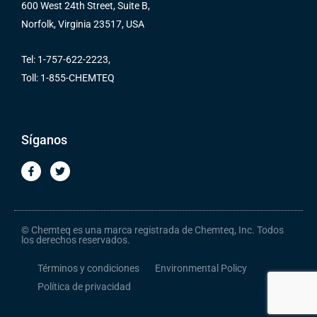
600 West 24th Street, Suite B,
Norfolk, Virginia 23517, USA
Tel: 1-757-622-2223,
Toll: 1-855-CHEMTEQ
Síganos
F
T
a
w
c
i
e
t
b
t
o
e
o
r
© Chemteq es una marca registrada de Chemteq, Inc. Todos
k
los derechos reservados.
-
f
Términos y condiciones
Environmental Policy
Política de privacidad