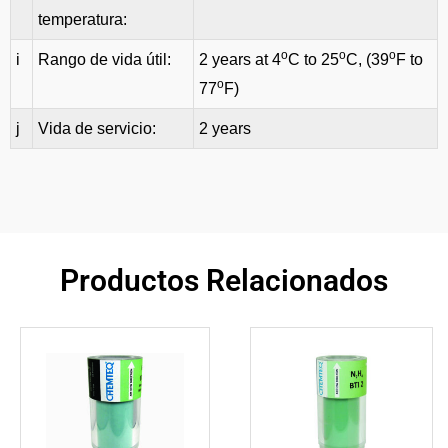
temperatura:
o
o
o
i
Rango de vida útil:
2 years at 4
C to 25
C, (39
F to
o
77
F)
j
Vida de servicio:
2 years
Productos Relacionados