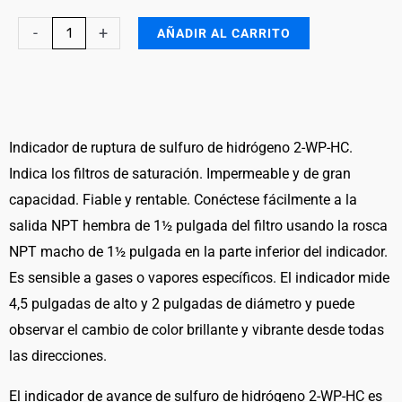
Hydrogen
-
+
AÑADIR AL CARRITO
Sulfide
Breakthrough
Indicator
Waterproof
High
Indicador de ruptura de sulfuro de hidrógeno 2-WP-HC.
Capacity
Indica los filtros de saturación. Impermeable y de gran
(BTI
capacidad. Fiable y rentable. Conéctese fácilmente a la
2
salida NPT hembra de 1½ pulgada del filtro usando la rosca
WP
NPT macho de 1½ pulgada en la parte inferior del indicador.
HC)
Es sensible a gases o vapores específicos. El indicador mide
cantidad
4,5 pulgadas de alto y 2 pulgadas de diámetro y puede
observar el cambio de color brillante y vibrante desde todas
las direcciones.
El indicador de avance de sulfuro de hidrógeno 2-WP-HC es