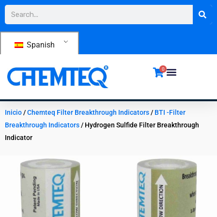
Ir
Buscar
al
contenido
Spanish
0
Inicio
/
Chemteq Filter Breakthrough Indicators
/
BTI -Filter
Breakthrough Indicators
/ Hydrogen Sulfide Filter Breakthrough
Indicator