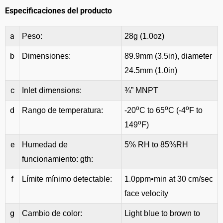
Especificaciones del producto
a
Peso:
28g (1.0oz)
b
Dimensiones:
89.9mm (3.5in), diameter
24.5mm (1.0in)
c
Inlet dimensions:
¾” MNPT
o
o
o
d
Rango de temperatura:
-20
C to 65
C (-4
F to
o
149
F)
e
Humedad de
5% RH to 85%RH
funcionamiento: gth:
f
Límite mínimo detectable:
1.0ppm•min at 30 cm/sec
face velocity
g
Cambio de color:
Light blue to brown to