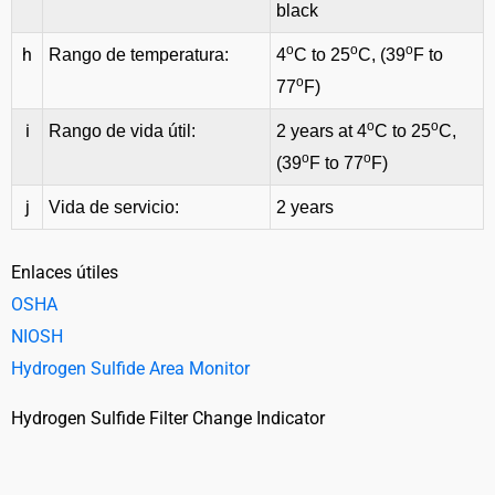
black
o
o
o
h
Rango de temperatura:
4
C to 25
C, (39
F to
o
77
F)
o
o
i
Rango de vida útil:
2 years at 4
C to 25
C,
o
o
(39
F to 77
F)
j
Vida de servicio:
2 years
Enlaces útiles
OSHA
NIOSH
Hydrogen Sulfide Area Monitor
Hydrogen Sulfide Filter Change Indicator