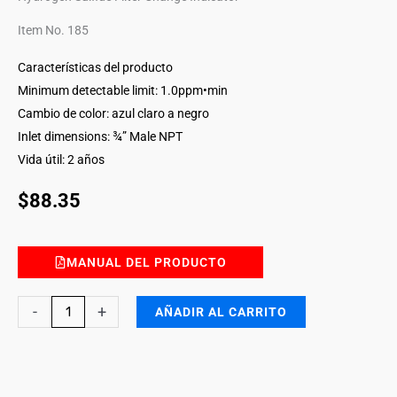
Item No. 185
Características del producto
Minimum detectable limit: 1.0ppm•min
Cambio de color: azul claro a negro
Inlet dimensions: ¾” Male NPT
Vida útil: 2 años
$
88.35
MANUAL DEL PRODUCTO
Hydrogen
-
+
AÑADIR AL CARRITO
Sulfide
Filter
Breakthrough