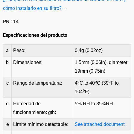
cómo instalarlo en su filtro? →
PN 114
Especificaciones del producto
a
Peso:
0.4g (0.02oz)
b
Dimensiones:
1.5mm (0.06in), diameter
19mm (0.75in)
o
o
o
c
Rango de temperatura:
4
C to 40
C (39
F to
o
104
F)
d
Humedad de
5% RH to 85%RH
funcionamiento: gth:
e
Límite mínimo detectable:
See attached document