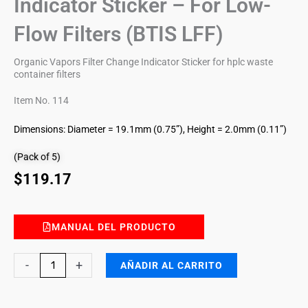
Indicator Sticker – For Low-
Flow Filters (BTIS LFF)
Organic Vapors Filter Change Indicator Sticker for hplc waste
container filters
Item No. 114
Dimensions: Diameter = 19.1mm (0.75”), Height = 2.0mm (0.11”)
(Pack of 5)
$
119.17
MANUAL DEL PRODUCTO
Organic
-
+
AÑADIR AL CARRITO
Vapors
Breakthrough