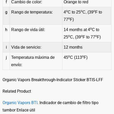
f
Cambio de color:
Orange to red
o
o
o
g
Rango de temperatura:
4
C to 25
C, (39
F to
o
77
F)
o
h
Rango de vida útil:
14 months at 4
C to
o
o
o
25
C, (39
F to 77
F)
i
Vida de servicio:
12 months
o
o
j
Temperatura máxima de
45
C (113
F)
envío:
Organic Vapors Breakthrough-Indicator Sticker BTIS-LFF
Related Product
Organic Vapors BTI
. Indicador de cambio de filtro tipo
tambor Enlace útil