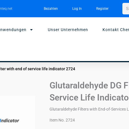
Su
teq.net
Bezahlen
Log In
Register
Anwendungen
Unser Unternehmen
Kontakt Che
ter with end of service life indicator 2724
Glutaraldehyde DG Fi
Service Life Indicat
Glutaraldehyde Filters with End-of-Services L
Item No. 2724