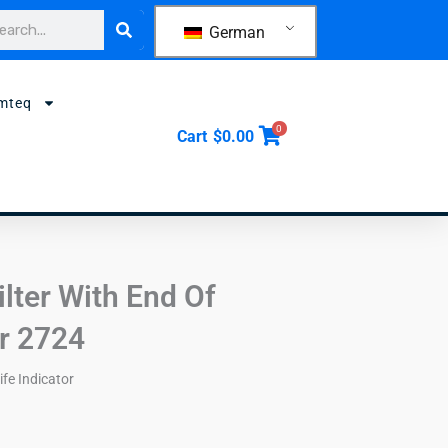
che
German
mteq
0
Cart
$
0.00
lter With End Of
or 2724
ife Indicator