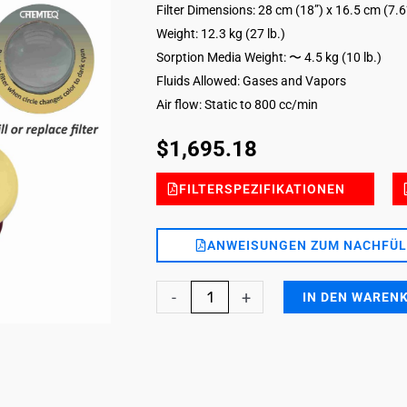
Filter Dimensions: 28 cm (18”) x 16.5 cm (7.6
Weight: 12.3 kg (27 lb.)
Sorption Media Weight: 〜 4.5 kg (10 lb.)
Fluids Allowed: Gases and Vapors
Air flow: Static to 800 cc/min
$
1,695.18
FILTERSPEZIFIKATIONEN
ANWEISUNGEN ZUM NACHFÜL
Glutaraldehyde
-
+
IN DEN WAREN
DG
Filter
with
end