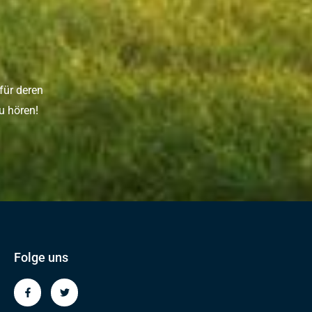
für deren
u hören!
Folge uns
F
T
a
w
c
i