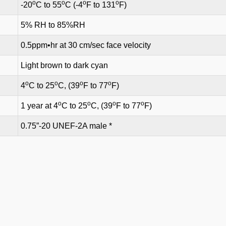
o
o
o
o
-20
C to 55
C (-4
F to 131
F)
5% RH to 85%RH
0.5ppm•hr at 30 cm/sec face velocity
Light brown to dark cyan
o
o
o
o
4
C to 25
C, (39
F to 77
F)
o
o
o
o
1 year at 4
C to 25
C, (39
F to 77
F)
0.75”-20 UNEF-2A male *