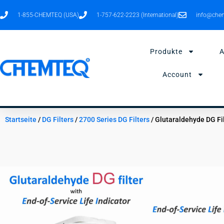
Zum
1-855-CHEMTEQ (USA)
1-757-622-2223 (International)
info@chem
Inhalt
springen
Produkte
Account
Startseite
/
DG Filters
/
2700 Series DG Filters
/ Glutaraldehyde DG Fil