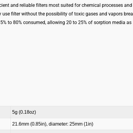
ficient and reliable filters most suited for chemical processes and
of
ly use filter without the possibility of toxic gases and vapors br
service
 75% to 80% consumed, allowing 20 to 25% of sorption media as s
life
indicator
2724
Menge
5g (0.18oz)
21.6mm (0.85in), diameter: 25mm (1in)