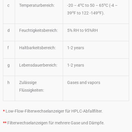
o
o
c
Temperaturbereich:
-20 – 4
C to 50 – 65
C (-4 –
o
o
39
F to 122 -149
F).
d
Feuchtigkeitsbereich:
5% RH to 95%RH
f
Haltbarkeitsbereich:
1-2 years
g
Lebensdauerbereich:
1-2 years
h
Zulässige
Gases and vapors
Flüssigkeiten:
*
Low-Flow-Filterwechselanzeiger für HPLC-Abfallfilter.
**
Filterwechselanzeigen für mehrere Gase und Dämpfe.