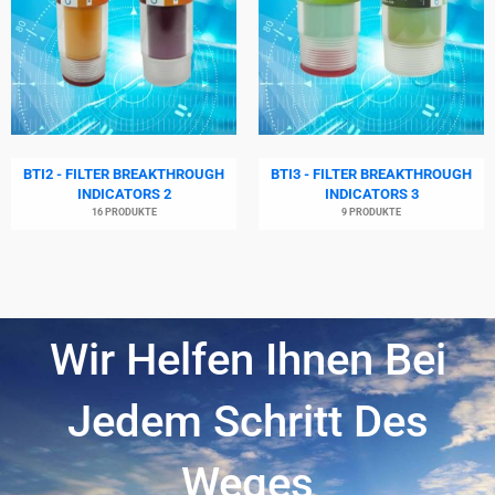
BTI2 - FILTER BREAKTHROUGH
BTI3 - FILTER BREAKTHROUGH
INDICATORS 2
INDICATORS 3
16 PRODUKTE
9 PRODUKTE
Wir Helfen Ihnen Bei
Jedem Schritt Des
Weges