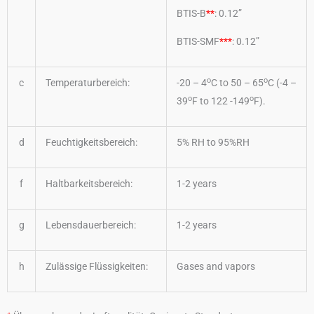
BTIS-B
**
: 0.12”
BTIS-SMF
***
: 0.12”
o
o
c
Temperaturbereich:
-20 – 4
C to 50 – 65
C (-4 –
o
o
39
F to 122 -149
F).
d
Feuchtigkeitsbereich:
5% RH to 95%RH
f
Haltbarkeitsbereich:
1-2 years
g
Lebensdauerbereich:
1-2 years
h
Zulässige Flüssigkeiten:
Gases and vapors