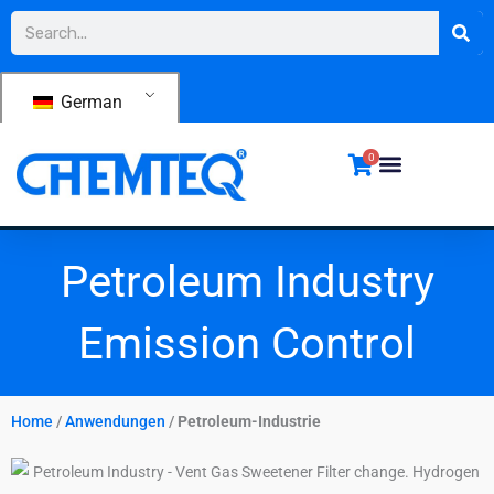
Zum
Suche
Inhalt
springen
German
0
Petroleum Industry
Emission Control
Home
/
Anwendungen
/
Petroleum-Industrie