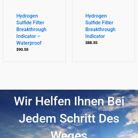
Hydrogen
Hydrogen
Sulfide Filter
Sulfide Filter
Breakthrough
Breakthrough
Indicator –
Indicator
Waterproof
$
88.35
$
90.55
Wir Helfen Ihnen Bei
Jedem Schritt Des
Weges