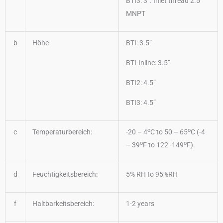
BTI3: 3”. Inlet thread 2.5”
MNPT
b
Höhe
BTI: 3.5”
BTI-Inline: 3.5”
BTI2: 4.5”
BTI3: 4.5”
o
o
c
Temperaturbereich:
-20 – 4
C to 50 – 65
C (-4
o
o
– 39
F to 122 -149
F).
d
Feuchtigkeitsbereich:
5% RH to 95%RH
f
Haltbarkeitsbereich:
1-2 years