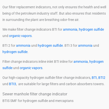
Our filter replacement indicators, not only ensures the health and well
being of the petroleum industry staff. But also ensures that residents
in surrounding the plant are breathing odor-free air.
We make filter change indicators BTI for
ammonia
,
hydrogen sulfide
und
organic vapors
.
BTI 2 for
ammonia
und
hydrogen sulfide
. BTI 3 for
ammonia
und
hydrogen sulfide
.
Filter change indicators inline inlet BTI inline for
ammonia
,
hydrogen
sulfide
und
organic vapors
.
Our high-capacity hydrogen sulfide filter change indicators,
BTI
,
BTI2
und
BTI3
, are suitable for large filters and carbon absorbers towers.
Sewer manhole filter change indicator
BTIS SMF for hydrogen sulfide and mercaptans