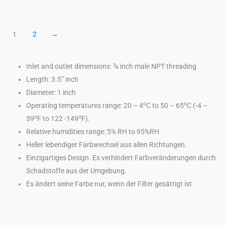
1
2
→
Inlet and outlet dimensions: ¾ inch male NPT threading
Length: 3.5” inch
Diameter: 1 inch
o
o
Operating temperatures range: 20 – 4
C to 50 – 65
C (-4 –
o
o
39
F to 122 -149
F).
Relative humidities range: 5% RH to 95%RH
Heller lebendiger Farbwechsel aus allen Richtungen.
Einzigartiges Design. Es verhindert Farbveränderungen durch
Schadstoffe aus der Umgebung.
Es ändert seine Farbe nur, wenn der Filter gesättigt ist