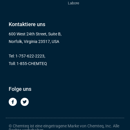
Labore
Kontaktiere uns
600 West 24th Street, Suite B,
Norfolk, Virginia 23517, USA
Tel: 1-757-622-2223,
Toll: 1-855-CHEMTEQ
Folge uns
F
T
a
w
c
i
e
t
b
t
o
e
o
r
© Chemteq ist eine eingetragene Marke von Chemteq, Inc. Alle
k