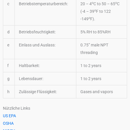
o
o
c
Betriebstemperaturbereich:
20 – 4
C to 50 – 65
C
o
(-4 – 39
F to 122
o
-149
F).
d
Betriebsfeuchtigkeit:
5% RH to 85%RH
e
Einlass und Auslass:
0.75” male NPT
threading
f
Haltbarkeit:
1 to 2 years
g
Lebensdauer:
1 to 2 years
h
Zulässige Flüssigkeit:
Gases and vapors
Nützliche Links
US EPA
OSHA