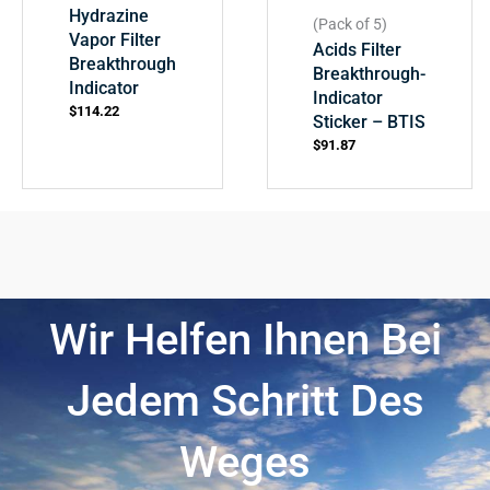
Hydrazine
(Pack of 5)
Vapor Filter
Acids Filter
Breakthrough
Breakthrough-
Indicator
Indicator
$
114.22
Sticker – BTIS
$
91.87
Wir Helfen Ihnen Bei
Jedem Schritt Des
Weges