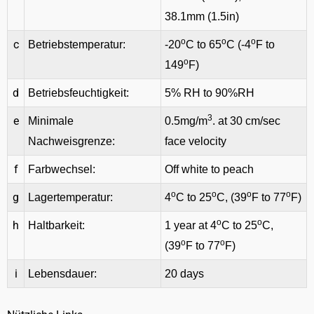
38.1mm (1.5in)
o
o
o
c
Betriebstemperatur:
-20
C to 65
C (-4
F to
o
149
F)
d
Betriebsfeuchtigkeit:
5% RH to 90%RH
3
e
Minimale
0.5mg/m
. at 30 cm/sec
Nachweisgrenze:
face velocity
f
Farbwechsel:
Off white to peach
o
o
o
o
g
Lagertemperatur:
4
C to 25
C, (39
F to 77
F)
o
o
h
Haltbarkeit:
1 year at 4
C to 25
C,
o
o
(39
F to 77
F)
i
Lebensdauer:
20 days