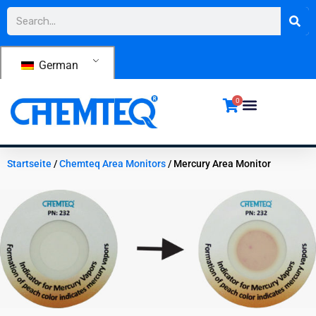
Zum
Suche
Inhalt
springen
German
0
Startseite
/
Chemteq Area Monitors
/ Mercury Area Monitor