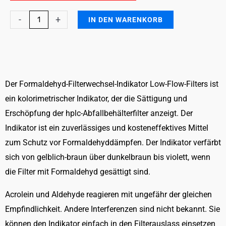
Formaldehyde
-
+
IN DEN WARENKORB
Breakthrough
Indicator
for
Low-
Flow
Der Formaldehyd-Filterwechsel-Indikator Low-Flow-Filters ist
Filters
ein kolorimetrischer Indikator, der die Sättigung und
(BTI
Erschöpfung der hplc-Abfallbehälterfilter anzeigt. Der
LFF)
Indikator ist ein zuverlässiges und kosteneffektives Mittel
Menge
zum Schutz vor Formaldehyddämpfen. Der Indikator verfärbt
sich von gelblich-braun über dunkelbraun bis violett, wenn
die Filter mit Formaldehyd gesättigt sind.
Acrolein und Aldehyde reagieren mit ungefähr der gleichen
Empfindlichkeit. Andere Interferenzen sind nicht bekannt. Sie
können den Indikator einfach in den Filterauslass einsetzen