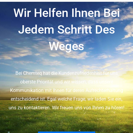
Wir Helfen Ihnen Bei
Jedem Schritt Des
Weges
Bei Chemteq hat die Kundenzufriedenheit für uns
oberste Priorität und wir wissen, dass unsere
Kommunikation mit Ihnen für deren Aufrechterhaltung
entscheidend ist. Egal welche Frage, wir laden Sie ein,
uns zu kontaktieren. Wir freuen uns von Ihnen zu hören!