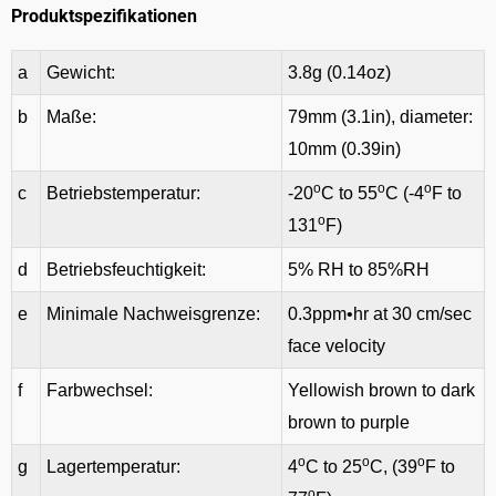
Produktspezifikationen
a
Gewicht:
3.8g (0.14oz)
b
Maße:
79mm (3.1in), diameter:
10mm (0.39in)
o
o
o
c
Betriebstemperatur:
-20
C to 55
C (-4
F to
o
131
F)
d
Betriebsfeuchtigkeit:
5% RH to 85%RH
e
Minimale Nachweisgrenze:
0.3ppm•hr at 30 cm/sec
face velocity
f
Farbwechsel:
Yellowish brown to dark
brown to purple
o
o
o
g
Lagertemperatur:
4
C to 25
C, (39
F to
o