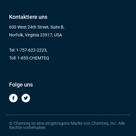
Kontaktiere uns
600 West 24th Street, Suite B,
Norfolk, Virginia 23517, USA
Tel: 1-757-622-2223,
Toll: 1-855-CHEMTEQ
Folge uns
F
T
a
w
c
i
e
t
b
t
o
e
o
r
© Chemteq ist eine eingetragene Marke von Chemteq, Inc. Alle
k
Rechte vorbehalten.
-
f