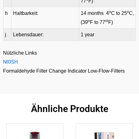
77
F)
o
o
h
Haltbarkeit:
14 months 4
C to 25
C,
o
oi
(39
F to 77
F)
j
Lebensdauer:
1 year
Nützliche Links
NIOSH
Formaldehyde Filter Change Indicator Low-Flow-Filters
Ähnliche Produkte