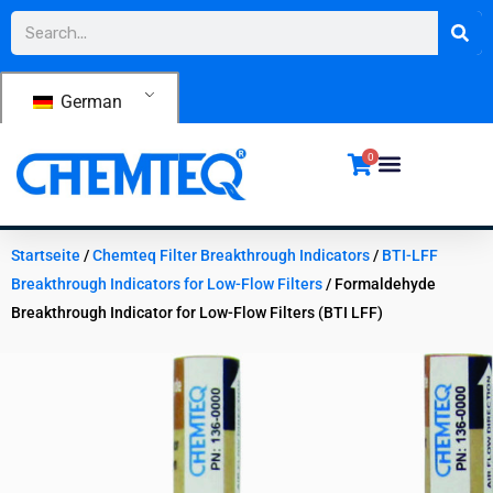
Zum
Suche
Inhalt
springen
German
0
Startseite
/
Chemteq Filter Breakthrough Indicators
/
BTI-LFF
Breakthrough Indicators for Low-Flow Filters
/ Formaldehyde
Breakthrough Indicator for Low-Flow Filters (BTI LFF)