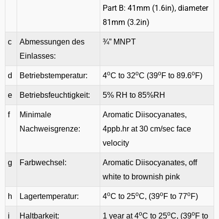
Part B: 41mm (1.6in), diameter
81mm (3.2in)
c
Abmessungen des
¾” MNPT
Einlasses:
o
o
o
o
d
Betriebstemperatur:
4
C to 32
C (39
F to 89.6
F)
e
Betriebsfeuchtigkeit:
5% RH to 85%RH
f
Minimale
Aromatic Diisocyanates,
Nachweisgrenze:
4ppb.hr at 30 cm/sec face
velocity
g
Farbwechsel:
Aromatic Diisocyanates, off
white to brownish pink
o
o
o
o
h
Lagertemperatur:
4
C to 25
C, (39
F to 77
F)
o
o
o
i
Haltbarkeit:
1 year at 4
C to 25
C, (39
F to