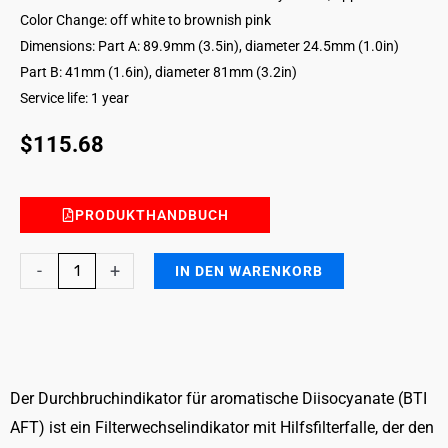
Color Change: off white to brownish pink
Dimensions: Part A: 89.9mm (3.5in), diameter 24.5mm (1.0in)
Part B: 41mm (1.6in), diameter 81mm (3.2in)
Service life: 1 year
$
115.68
PRODUKTHANDBUCH
Aromatic
-
+
IN DEN WARENKORB
Diisocyanates
Breakthrough
Indicator
with
Auxiliary
Der Durchbruchindikator für aromatische Diisocyanate (BTI
Filter
AFT) ist ein Filterwechselindikator mit Hilfsfilterfalle, der den
Trap