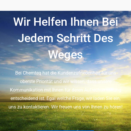
Wir Helfen Ihnen Bei
Jedem Schritt Des
Weges
Bei Chemteq hat die Kundenzufriedenheit für uns
oberste Priorität und wir wissen, dass unsere
Kommunikation mit Ihnen für deren Aufrechterhaltung
entscheidend ist. Egal welche Frage, wir laden Sie ein,
uns zu kontaktieren. Wir freuen uns von Ihnen zu hören!