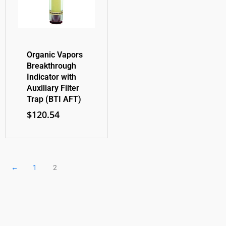
Organic Vapors
Breakthrough
Indicator with
Auxiliary Filter
Trap (BTI AFT)
$
120.54
←
1
2