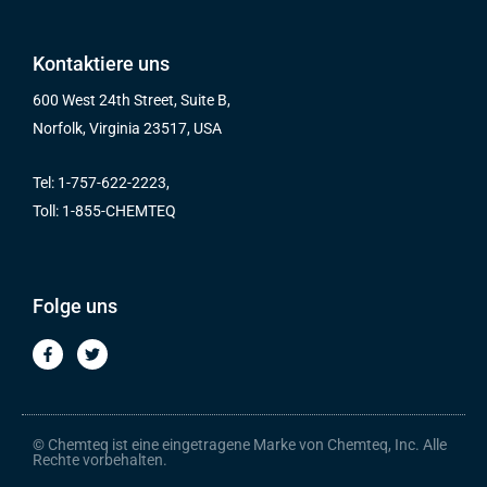
Kontaktiere uns
600 West 24th Street, Suite B,
Norfolk, Virginia 23517, USA
Tel: 1-757-622-2223,
Toll: 1-855-CHEMTEQ
Folge uns
F
T
a
w
c
i
e
t
b
t
o
e
o
r
© Chemteq ist eine eingetragene Marke von Chemteq, Inc. Alle
k
Rechte vorbehalten.
-
f