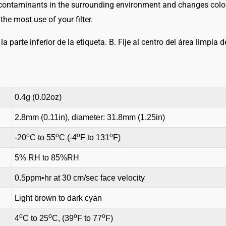
 contaminants in the surrounding environment and changes color 
–
he most use of your filter.
BTIS
cantidad
a parte inferior de la etiqueta. B. Fije al centro del área limpia de
0.4g (0.02oz)
2.8mm (0.11in), diameter: 31.8mm (1.25in)
o
o
o
o
-20
C to 55
C (-4
F to 131
F)
5% RH to 85%RH
0.5ppm•hr at 30 cm/sec face velocity
Light brown to dark cyan
o
o
o
o
4
C to 25
C, (39
F to 77
F)