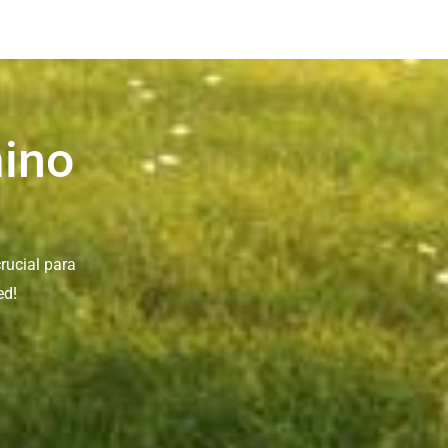
ino
rucial para
ed!