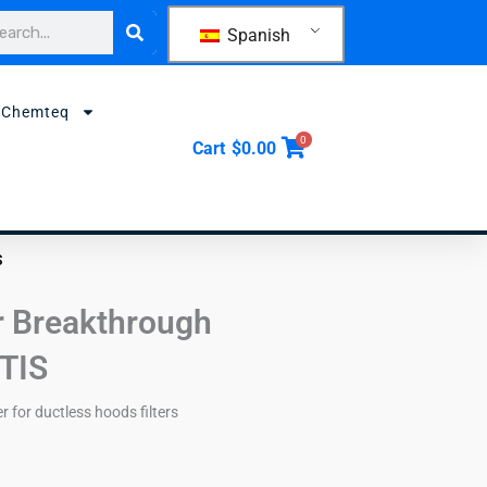
car
Spanish
 Chemteq
0
Cart
$
0.00
S
er Breakthrough
BTIS
r for ductless hoods filters