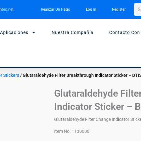
Bus
teq.net
Realizar Un Pago
Log In
Register
Aplicaciones
Nuestra Compañía
Contacto Con
r Stickers
/ Glutaraldehyde Filter Breakthrough Indicator Sticker – BTI
Glutaraldehyde Filt
Indicator Sticker – 
Glutaraldehyde Filter Change Indicator Sticke
Item No. 1130000