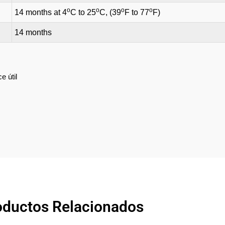
o
o
o
o
14 months at 4
C to 25
C, (39
F to 77
F)
14 months
e útil
oductos Relacionados