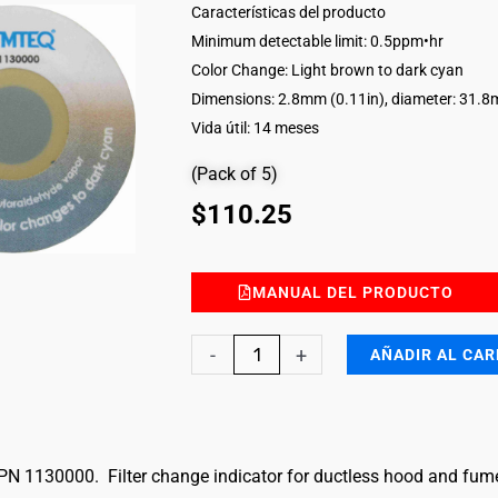
Características del producto
Minimum detectable limit: 0.5ppm•hr
Color Change: Light brown to dark cyan
Dimensions: 2.8mm (0.11in), diameter: 31.8
Vida útil: 14 meses
(Pack of 5)
$
110.25
MANUAL DEL PRODUCTO
Glutaraldehyde
-
+
AÑADIR AL CAR
Filter
Breakthrough
Indicator
PN 1130000. Filter change indicator for ductless hood and fume 
Sticker