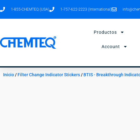
Ir
1-855-CHEMTEQ (USA)
1-757-622-2223 (International)
info@chem
al
contenido
Productos
Account
Inicio
/
Filter Change Indicator Stickers
/
BTIS - Breakthrough Indicato