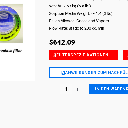
Weight: 2.63 kg (5.8 lb.)
Sorption Media Weight: 〜 1.4 (3 lb.)
Fluids Allowed: Gases and Vapors
Flow Rate: Static to 200 cc/min
$
642.09
FILTERSPEZIFIKATIONEN
ANWEISUNGEN ZUM NACHFÜL
Basic
-
+
IN DEN WAREN
Vapors
DG
FILTER-
ESLI-