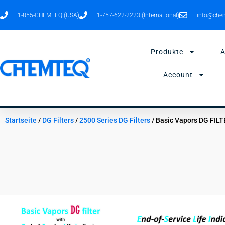
Zum
1-855-CHEMTEQ (USA)
1-757-622-2223 (International)
info@chem
Inhalt
springen
Produkte
Account
Startseite
/
DG Filters
/
2500 Series DG Filters
/ Basic Vapors DG FIL