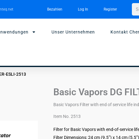
Su
teq.net
Bezahlen
Log In
Register
Anwendungen
Unser Unternehmen
Kontakt Che
TER-ESLI-2513
Basic Vapors DG FI
Basic Vapors Filter with end of service life in
Item No. 2513
Filter for Basic Vapors with end-of-service lif
Filter Dimensions: 24 cm (9.5”) x 14 cm (5.5”