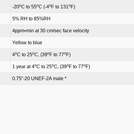
o
o
o
o
-20
C to 55
C (-4
F to 131
F)
5% RH to 85%RH
4ppm•min at 30 cm/sec face velocity
Yellow to blue
o
o
o
o
4
C to 25
C, (39
F to 77
F)
o
o
o
o
1 year at 4
C to 25
C, (39
F to 77
F)
0.75”-20 UNEF-2A male *