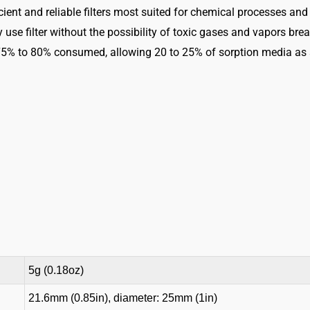
2513
ficient and reliable filters most suited for chemical processes and
Menge
ly use filter without the possibility of toxic gases and vapors br
 75% to 80% consumed, allowing 20 to 25% of sorption media as s
5g (0.18oz)
21.6mm (0.85in), diameter: 25mm (1in)