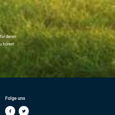
für deren
u hören!
Folge uns
F
T
a
w
c
i