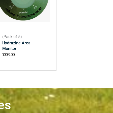
(Pack of 5)
Hydrazine Area
Monitor
$
220.22
es