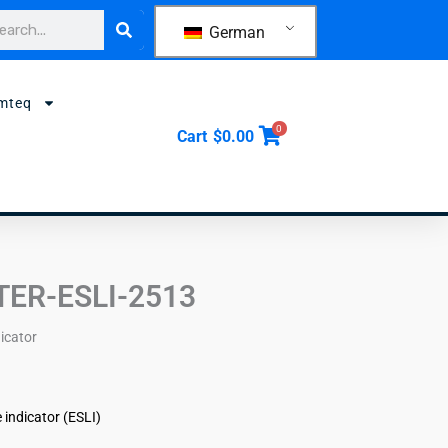
che
German
mteq
0
Cart
$
0.00
LTER-ESLI-2513
dicator
e indicator (ESLI)
)